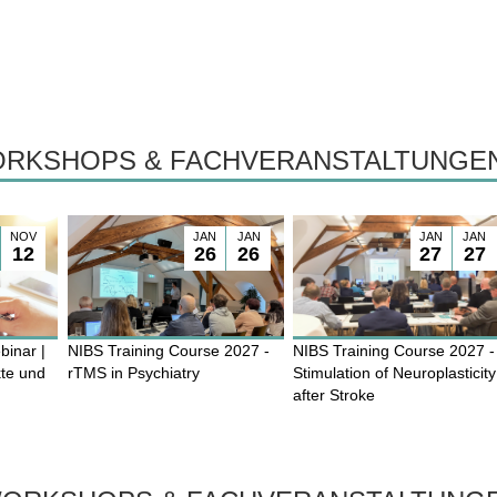
WORKSHOPS & FACHVERANSTALTUNGE
NOV
JAN
JAN
JAN
JAN
12
26
26
27
27
binar |
NIBS Training Course 2027 -
NIBS Training Course 2027 -
kte und
rTMS in Psychiatry
Stimulation of Neuroplasticity
after Stroke