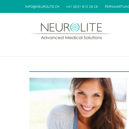
Direkt zum Inhalt
INFO@NEUROLITE.CH
+41 (0)31 812 28 28
FERNWARTUN