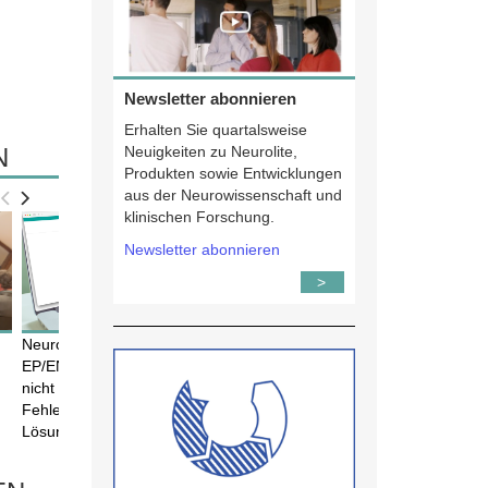
Newsletter abonnieren
Erhalten Sie quartalsweise
N
Neuigkeiten zu Neurolite,
Produkten sowie Entwicklungen
aus der Neurowissenschaft und
klinischen Forschung.
MAR
MAR
18
18
Newsletter abonnieren
>
Neurolite Academy Webinar |
EP/ENG – wenn die Ableitung
nicht passt: Artefakte,
Fehlerquellen & praktische
Lösungen