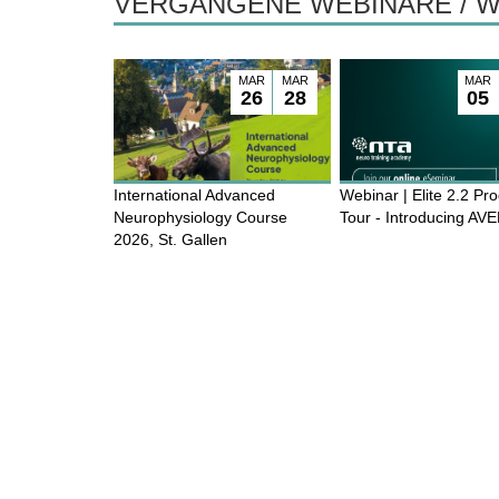
VERGANGENE WEBINARE / 
MAR
MAR
MAR
26
28
05
International Advanced
Webinar | Elite 2.2 Pr
Neurophysiology Course
Tour - Introducing A
2026, St. Gallen