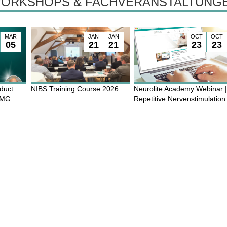
WORKSHOPS & FACHVERANSTALTUNG
MAR
JAN
JAN
OCT
OCT
05
21
21
23
23
oduct
NIBS Training Course 2026
Neurolite Academy Webinar 
VEMG
Repetitive Nervenstimulation