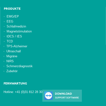
PRODUKTE
EMG/EP
EEG
Schlafmedizin
Magnetstimulation
tDCS / tES
TCD
TPS-Alzheimer
Ultraschall
Migräne
NIRS
Schmerzdiagnostik
Zubehör
FERNWARTUNG
Hotline: +41 (0)31 812 28 30