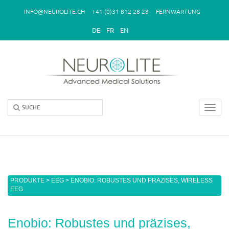
Direkt zum Inhalt
INFO@NEUROLITE.CH
+41 (0)31 812 28 28
FERNWARTUNG
DE
FR
EN
Toggl
navig
Sie sind hier
PRODUKTE
>
EEG
> ENOBIO: ROBUSTES UND PRÄZISES, WIRELESS
EEG
Enobio: Robustes und präzises,