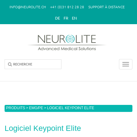
Aller au contenu principal
INFO@NEUROLITE.CH
+41 (0)31 812 28 28
SUPPORT À DISTANCE
DE
FR
EN
Toggl
navig
Vous êtes ici
PRODUITS
>
EMG/PE
> LOGICIEL KEYPOINT ELITE
Logiciel Keypoint Elite