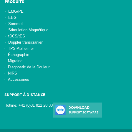
PRODUITS
EMG/PE
EEG
Sommeil
Stimulation Magnétique
tDCS/tES
Doppler transcranien
TPS-Alzheimer
Échographie
Migraine
Diagnostic de la Douleur
NIRS
Accessoires
SUPPORT À DISTANCE
Hotline: +41 (0)31 812 28 30