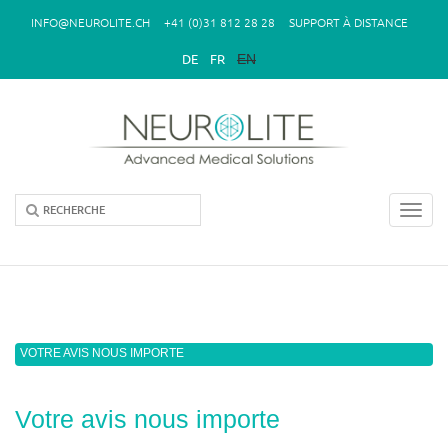
Aller au contenu principal
INFO@NEUROLITE.CH
+41 (0)31 812 28 28
SUPPORT À DISTANCE
EN
DE
FR
Toggl
navig
Vous êtes ici
VOTRE AVIS NOUS IMPORTE
Votre avis nous importe